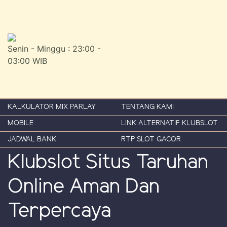
Senin - Minggu : 23:00 -
03:00 WIB
KALKULATOR MIX PARLAY
TENTANG KAMI
MOBILE
LINK ALTERNATIF KLUBSLOT
JADWAL BANK
RTP SLOT GACOR
Klubslot Situs Taruhan
Online Aman Dan
Terpercaya