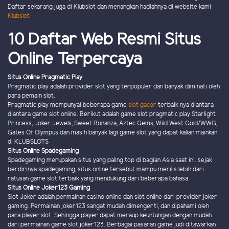
Daftar sekarang juga di Klubslot dan menangkan hadiahnya di website kami
Klubslot
10 Daftar Web Resmi Situs
Online Terpercaya
Situs Online Pragmatic Play
Pragmatic play adalah provider slot yang terpopuler dan banyak diminati oleh
para pemain slot.
Pragmatic play mempunyai beberapa game
slot gacor
terbaik nya diantara
diantara game slot online. Berikut adalah game slot pragmatic play Starlight
Princess, Joker Jewels, Sweet Bonanza, Aztec Gems, Wild West Gold/WWG,
Gates Of Olympus dan masih banyak lagi game slot yang dapat kalian mainkan
di KLUBSLOTS
Situs Online Spadegaming
Spadegaming merupakan situs yang paling top di bagian Asia saat ini. sejak
berdirinya spadegaming, situs online tersebut mampu merilis lebih dari
ratusan game slot terbaik yang mendukung dari beberapa bahasa.
Situs Online Joker123 Gaming
Slot Joker adalah permainan casino online dan slot online dari provider joker
gaming. Permainan joker123 sangat mudah dimengerti, dan dipahami oleh
para player slot. Sehingga player dapat meraup keuntungan dengan mudah
dari permainan game slot joker123. Berbagai pasaran game judi ditawarkan